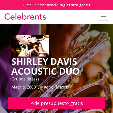
¿Eres un profesional?
Regístrate gratis
Toggl
navig
SHIRLEY DAVIS
ACOUSTIC DÚO
Grupos de Jazz
Madrid, 28001, Madrid (Madrid)
Pide presupuesto gratis