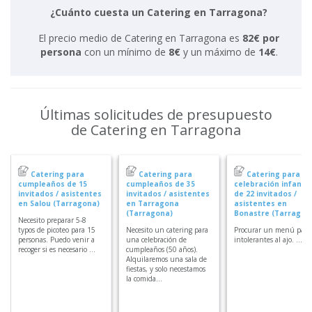
¿Cuánto cuesta un Catering en Tarragona?
El precio medio de Catering en Tarragona es
82€ por
persona
con un mínimo de
8€
y un máximo de
14€
.
Últimas solicitudes de presupuesto
de Catering en Tarragona
Catering para
Catering para
Catering para
cumpleaños de 15
cumpleaños de 35
celebración infantil
invitados / asistentes
invitados / asistentes
de 22 invitados /
en Salou (Tarragona)
en Tarragona
asistentes en
(Tarragona)
Bonastre (Tarragon
Necesito preparar 5-8
typos de picoteo para 15
Necesito un catering para
Procurar un menú para
personas. Puedo venir a
una celebración de
intolerantes al ajo. ...
recoger si es necesario ...
cumpleaños (50 años).
Alquilaremos una sala de
fiestas, y solo necestamos
la comida...