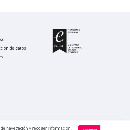
uso
cción de datos
es
s de navegación y recoger información