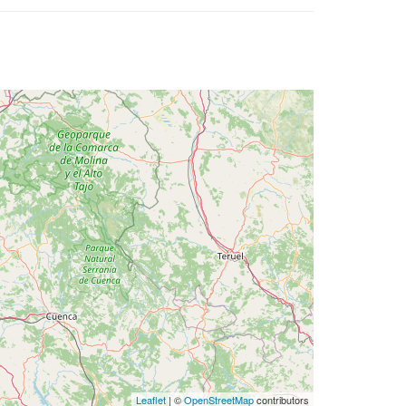
Leaflet
| ©
OpenStreetMap
contributors