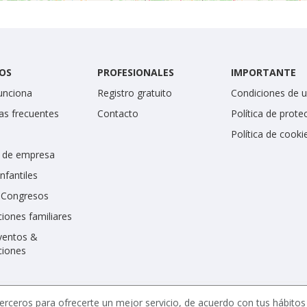
OS
PROFESIONALES
IMPORTANTE
unciona
Registro gratuito
Condiciones de 
as frecuentes
Contacto
Política de prote
Política de cooki
 de empresa
infantiles
y Congresos
iones familiares
ventos &
ciones
erceros para ofrecerte un mejor servicio, de acuerdo con tus hábito