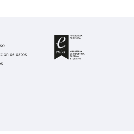
uso
cción de datos
es