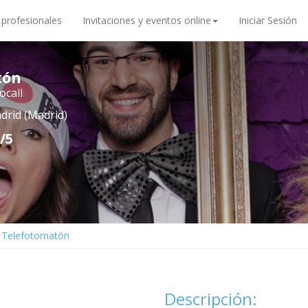
 profesionales
Invitaciones y eventos online
Iniciar Sesión
tón
ocall
drid (Madrid)
/5
Telefotomatón
Descripción: