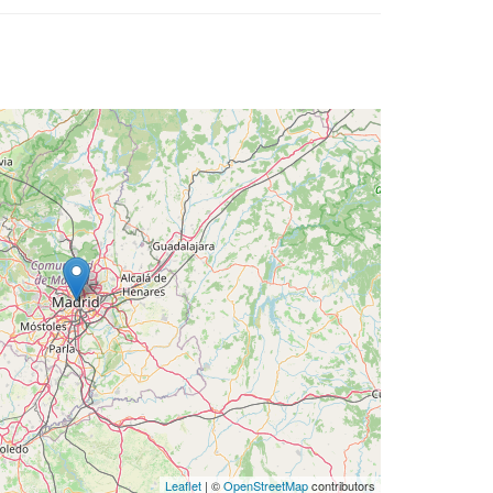
Leaflet
| ©
OpenStreetMap
contributors