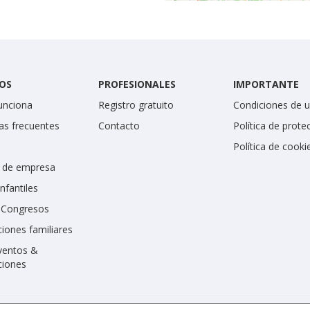
OS
PROFESIONALES
IMPORTANTE
unciona
Registro gratuito
Condiciones de 
as frecuentes
Contacto
Política de prote
Política de cooki
 de empresa
infantiles
y Congresos
iones familiares
ventos &
ciones