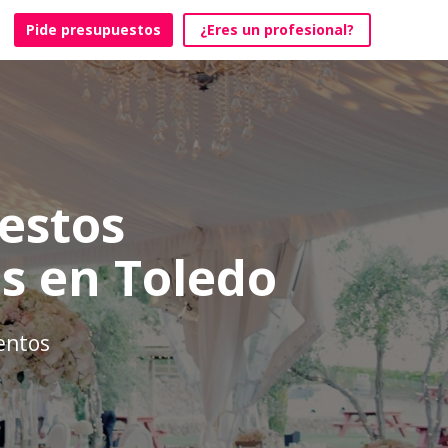
Pide presupuestos
¿Eres un profesional?
estos
s en Toledo
ventos