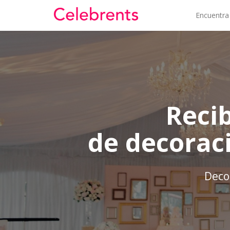
Encuentra
Reci
de decorac
Decor