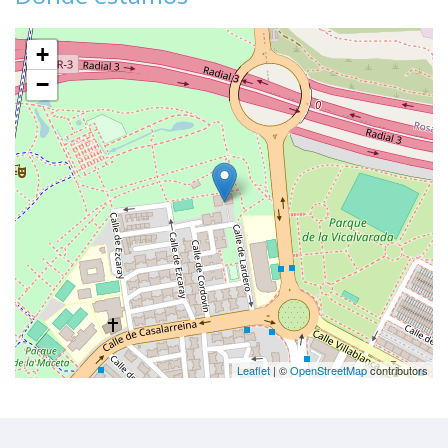
+
−
Leaflet
| ©
OpenStreetMap
contributors