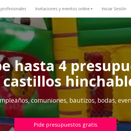
 profesionales
Invitaciones y eventos online
Iniciar Sesión
be hasta 4 presupu
 castillos hinchab
mpleaños, comuniones, bautizos, bodas, even
Pide presupuestos gratis