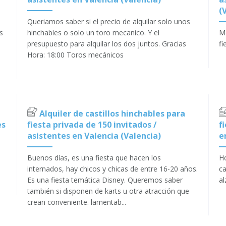
(
Queriamos saber si el precio de alquilar solo unos
s
hinchables o solo un toro mecanico. Y el
Me
presupuesto para alquilar los dos juntos. Gracias
fi
Hora: 18:00 Toros mecánicos
Alquiler de castillos hinchables para
es
fiesta privada de 150 invitados /
f
asistentes en Valencia (Valencia)
e
Buenos días, es una fiesta que hacen los
Ho
internados, hay chicos y chicas de entre 16-20 años.
ca
Es una fiesta temática Disney. Queremos saber
al
también si disponen de karts u otra atracción que
crean conveniente. lamentab...