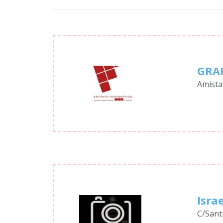
GRAF
Amistad
Isra
C/Santi