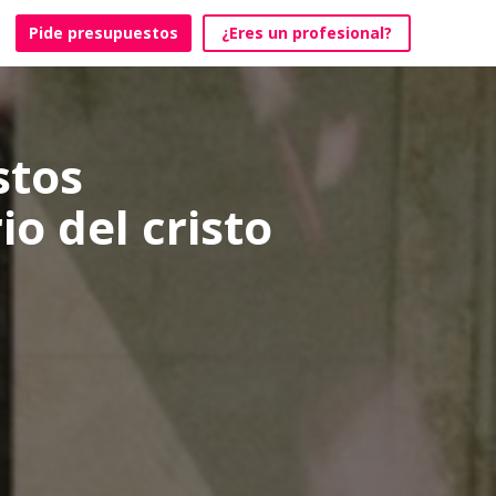
Pide presupuestos
¿Eres un profesional?
stos
o del cristo