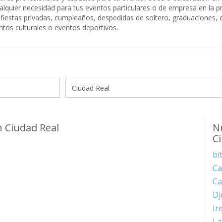
alquier necesidad para tus eventos particulares o de empresa en la p
 fiestas privadas, cumpleaños, despedidas de soltero, graduaciones,
ntos culturales o eventos deportivos.
n Ciudad Real
N
C
bi
Ca
Ca
Dj
Ir
La