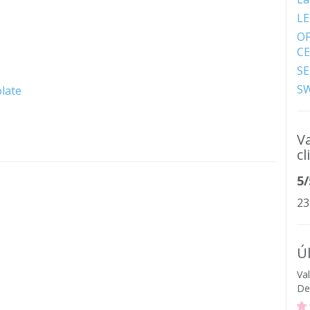
LE
OF
C
SE
S
olate
V
cl
5/
23
Ú
Va
De