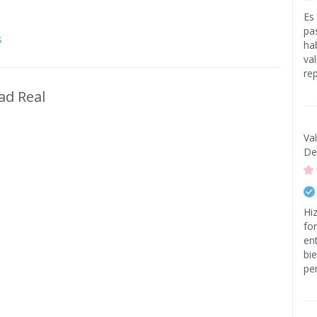
Es
pa
s
ha
val
re
ad Real
Va
De
Hi
fo
en
bi
pe