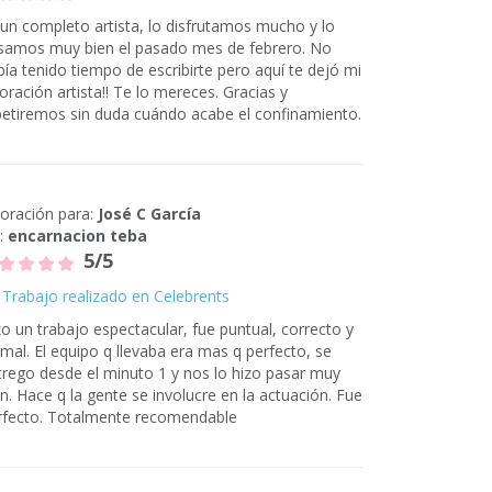
 un completo artista, lo disfrutamos mucho y lo
samos muy bien el pasado mes de febrero. No
bía tenido tiempo de escribirte pero aquí te dejó mi
oración artista!! Te lo mereces. Gracias y
petiremos sin duda cuándo acabe el confinamiento.
loración para:
José C García
:
encarnacion teba
5/5
Trabajo realizado en Celebrents
zo un trabajo espectacular, fue puntual, correcto y
rmal. El equipo q llevaba era mas q perfecto, se
trego desde el minuto 1 y nos lo hizo pasar muy
en. Hace q la gente se involucre en la actuación. Fue
rfecto. Totalmente recomendable