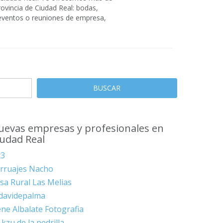
rovincia de Ciudad Real: bodas,
 eventos o reuniones de empresa,
BUSCAR
uevas empresas y profesionales en
iudad Real
t3
rruajes Nacho
sa Rural Las Melias
davidepalma
ene Albalate Fotografia
 kzu de la pedrilla