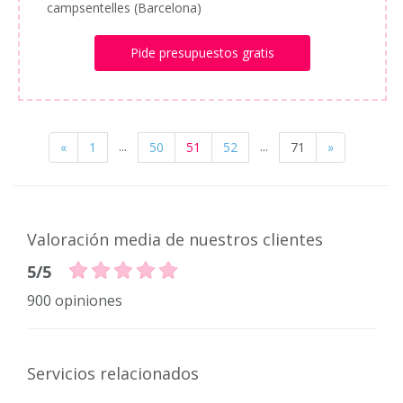
campsentelles (Barcelona)
Pide presupuestos gratis
...
...
«
1
50
51
52
71
»
Valoración media de nuestros clientes
5/5
900 opiniones
Servicios relacionados