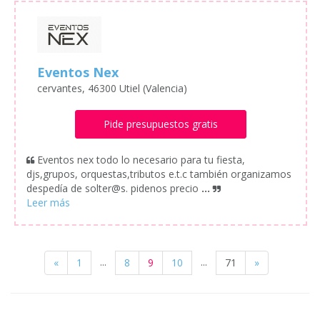
Eventos Nex
cervantes, 46300 Utiel (Valencia)
Pide presupuestos gratis
Eventos nex todo lo necesario para tu fiesta,
djs,grupos, orquestas,tributos e.t.c también organizamos
despedía de solter@s. pidenos precio
...
...
...
«
1
8
9
10
71
»