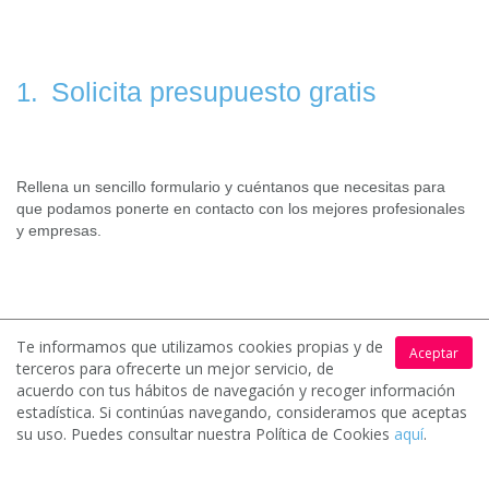
Solicita presupuesto gratis
1.
Rellena un sencillo formulario y cuéntanos que necesitas para
que podamos ponerte en contacto con los mejores profesionales
y empresas.
Te informamos que utilizamos cookies propias y de
Aceptar
Recibe hasta 4 ofertas
2.
terceros para ofrecerte un mejor servicio, de
acuerdo con tus hábitos de navegación y recoger información
estadística. Si continúas navegando, consideramos que aceptas
su uso. Puedes consultar nuestra Política de Cookies
aquí
.
Los profesionales y empresas de tu zona interesados en tu
solicitud contactarán contigo para hacerte llegar sus