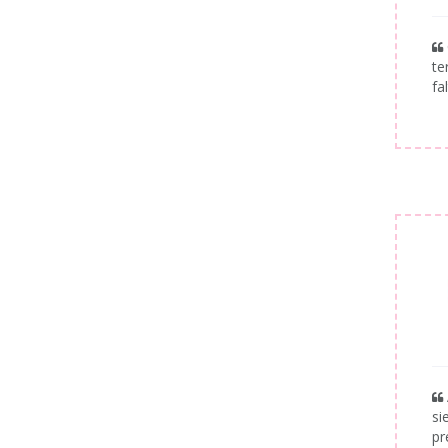
te
fal
si
pr