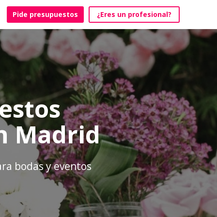
Pide presupuestos
¿Eres un profesional?
estos
en Madrid
para bodas y eventos