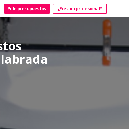
Pide presupuestos
¿Eres un profesional?
stos
nlabrada