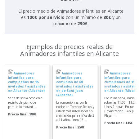
El precio medio de Animadores infantiles en Alicante
es
100€ por servicio
con un mínimo de
80€
y un
máximo de
290€
.
Ejemplos de precios reales de
Animadores infantiles en Alicante
Animadores
Animadores
Animadores
infantiles para
infantiles para
infantiles para
cumpleaños de 15
comunión de 60
cumpleaños de 15
invitados / asistentes
invitados / asistentes
invitados / asistent
en Alicante (Alicante)
en de Sant joan
en Alicante (Alicant
(Alicante)
Seria de seis a ocho en el
Por la mañana, inicio
recinto de picnic de
La comunión es por la
sobre las 11:00 - 11:30.
parque lo morant ...
noche en Torre de Reixes y
Unas 2 horas. En una
estaríamos interesados en
urbanización. San Juan
Precio final: 180€
animación para niños de 3
Playa ...
a 11 años, unos 15 ...
Precio final: 145€
Precio final: 250€