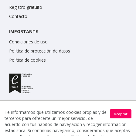
Registro gratuito
Contacto
IMPORTANTE
Condiciones de uso
Política de protección de datos
Política de cookies
Te informamos que utilizamos cookies propias y de
Aceptar
terceros para ofrecerte un mejor servicio, de
www.celebrents.es tiene una calificación de 5 / 5 otorgada
acuerdo con tus hábitos de navegación y recoger información
por 7900 miembros.
estadística. Si continúas navegando, consideramos que aceptas