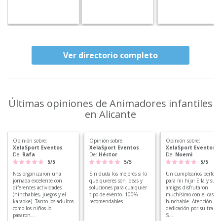
Ver directorio completo
Últimas opiniones de Animadores infantiles
en Alicante
Opinión sobre:
Opinión sobre:
Opinión sobre:
XelaSport Eventos
XelaSport Eventos
XelaSport Eventos
De:
Rafa
De:
Héctor
De:
Noemi
5/5
5/5
5/5
Nos organizaron una
Sin duda los mejores si lo
Un cumpleaños perfecto
jornada excelente con
que quieres son ideas y
para mi hija! Ella y sus
diferentes actividades
soluciones para cualquier
amigas disfrutaron
(hinchables, juegos y el
tipo de evento..100%
muchísimo con el castill
karaoke). Tanto los adultos
recomendables ...
hinchable. Atención y
como los niños lo
dedicación por su trabaj
pasaron...
S...