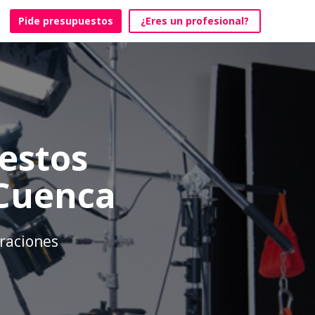
Pide presupuestos
¿Eres un profesional?
estos
 Cuenca
braciones