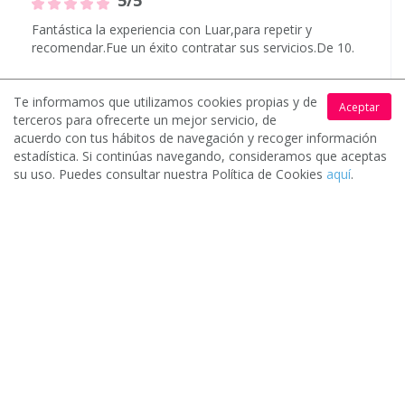
5/5
Fantástica la experiencia con Luar,para repetir y
recomendar.Fue un éxito contratar sus servicios.De 10.
Te informamos que utilizamos cookies propias y de
Aceptar
terceros para ofrecerte un mejor servicio, de
acuerdo con tus hábitos de navegación y recoger información
estadística. Si continúas navegando, consideramos que aceptas
Opinión sobre:
Montes Of Music
su uso. Puedes consultar nuestra Política de Cookies
aquí
.
De:
Sara
5/5
Todo fue fantástico y todo fue muy sencillo. Muy
contentos. Animaron nuestra boda en todo momento.
100% recomendable.
Opinión sobre:
Montes Of Music
De:
Mar