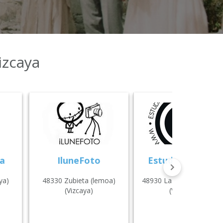
izcaya
a
IluneFoto
Estudio Gardoki
ya)
48330 Zubieta (lemoa)
48930 Las arenas (Getxo
(Vizcaya)
(Vizcaya)