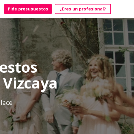
Pide presupuestos
¿Eres un profesional?
estos
 Vizcaya
nlace