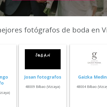
ejores fotógrafos de boda en V
engo
Josan fotografos
Gaizka Medin
fo
48009 Bilbao (Vizcaya)
48004 Bilbao (Vizca
izcaya)