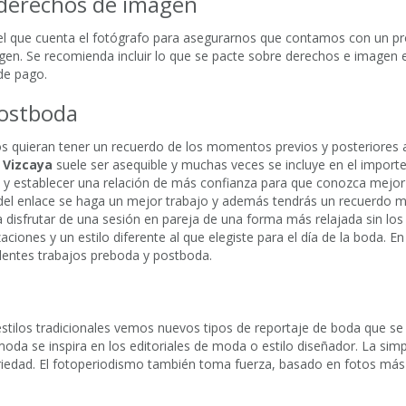
y derechos de imagen
el que cuenta el fotógrafo para asegurarnos que contamos con un pro
gen. Se recomienda incluir lo que se pacte sobre derechos e imagen 
 de pago.
Postboda
 quieran tener un recuerdo de los momentos previos y posteriores a
 Vizcaya
suele ser asequible y muchas veces se incluye en el importe
 y establecer una relación de más confianza para que conozca mejor 
a del enlace se haga un mejor trabajo y además tendrás un recuerdo mu
isfrutar de una sesión en pareja de una forma más relajada sin los ne
aciones y un estilo diferente al que elegiste para el día de la boda. E
lentes trabajos preboda y postboda.
tilos tradicionales vemos nuevos tipos de reportaje de boda que se 
e moda se inspira en los editoriales de moda o estilo diseñador. La sim
obriedad. El fotoperiodismo también toma fuerza, basado en fotos má