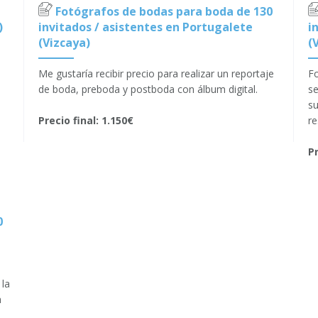
Fotógrafos de bodas para boda de 130
)
invitados / asistentes en Portugalete
i
(Vizcaya)
(
Me gustaría recibir precio para realizar un reportaje
Fo
de boda, preboda y postboda con álbum digital.
se
su
Precio final: 1.150€
re
Pr
0
 la
n