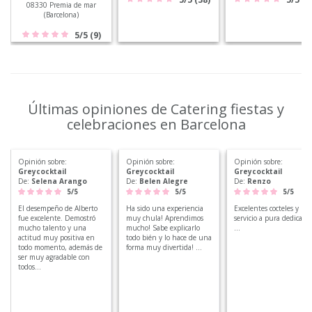
08330 Premia de mar
(Barcelona)
5/5 (9)
Últimas opiniones de Catering fiestas y
celebraciones en Barcelona
Opinión sobre:
Opinión sobre:
Opinión sobre:
Greycocktail
Greycocktail
Greycocktail
De:
Selena Arango
De:
Belen Alegre
De:
Renzo
5/5
5/5
5/5
El desempeño de Alberto
Ha sido una experiencia
Excelentes cocteles y
fue excelente. Demostró
muy chula! Aprendimos
servicio a pura dedicació
mucho talento y una
mucho! Sabe explicarlo
...
actitud muy positiva en
todo bién y lo hace de una
todo momento, además de
forma muy divertida! ...
ser muy agradable con
todos...