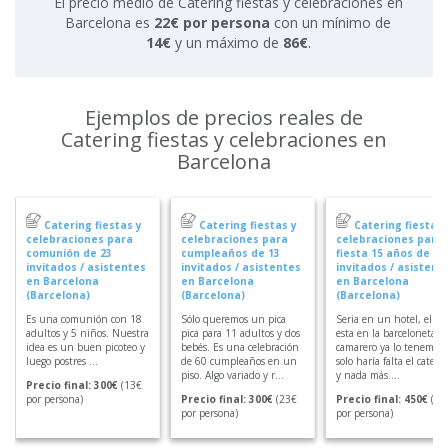
El precio medio de Catering fiestas y celebraciones en
Barcelona es
22€ por persona
con un mínimo de
14€
y un máximo de
86€
.
Ejemplos de precios reales de
Catering fiestas y celebraciones en
Barcelona
Catering fiestas y
Catering fiestas y
Catering fiestas 
celebraciones para
celebraciones para
celebraciones para
comunión de 23
cumpleaños de 13
fiesta 15 años de 30
invitados / asistentes
invitados / asistentes
invitados / asistent
en Barcelona
en Barcelona
en Barcelona
(Barcelona)
(Barcelona)
(Barcelona)
Es una comunión con 18
Sólo queremos un pica
Seria en un hotel, el ho
adultos y 5 niños. Nuestra
pica para 11 adultos y dos
esta en la barceloneta, e
idea es un buen picoteo y
bebés. Es una celebración
camarero ya lo tenemos 
luego postres ...
de 60 cumpleaños en un
solo haría falta el cateri
piso. Algo variado y r...
y nada más....
Precio final: 300€
(13€
por persona)
Precio final: 300€
(23€
Precio final: 450€
(15
por persona)
por persona)