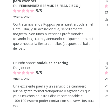
para eventos
D
De:
FERNANDEZ BERMUDEZ,FRANCISCO J
5/5
2
21/02/2020
U
Contratamos a los Puppos para nuestra boda en el
mu
Hotel Elba, y su actuación fue, sencillamente,
magistral. Son unos auténticos profesionales
tocando la guitarra y animando cualquier sarao, así
que empezar la fiesta con ellos (después del baile
de los ...
Opinión sobre:
andaluza catering
Op
De:
Josses
D
5/5
20/02/2020
2
Una excelente paella y un servicio de camarero
Pr
buena gente formal trabajadora y agradables que
Di
ya es muchos en estos días recomendable el
la
100x100 espero poder contar con sus servicios otra
ves