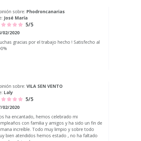
inión sobre:
Phodroncanarias
e:
José María
5/5
8/02/2020
chas gracias por el trabajo hecho ! Satisfecho al
00%
inión sobre:
VILA SEN VENTO
e:
Laly
5/5
7/02/2020
os ha encantado, hemos celebrado mi
mpleaños con familia y amigos y ha sido un fin de
mana increíble. Todo muy limpio y sobre todo
y bien atendidos hemos estado , no ha faltado