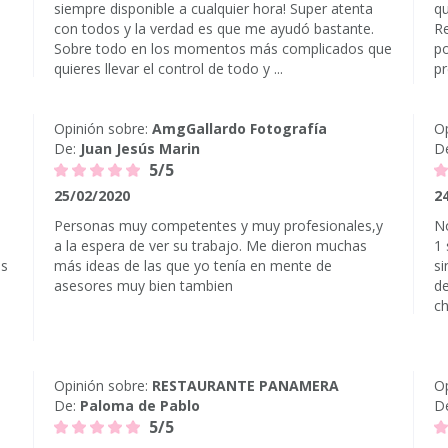
siempre disponible a cualquier hora! Super atenta
qu
con todos y la verdad es que me ayudó bastante.
Re
Sobre todo en los momentos más complicados que
po
quieres llevar el control de todo y ...
pr
Opinión sobre:
AmgGallardo Fotografía
Op
De:
Juan Jesús Marin
D
5/5
25/02/2020
2
Personas muy competentes y muy profesionales,y
No
a la espera de ver su trabajo. Me dieron muchas
1 
os
más ideas de las que yo tenía en mente de
si
asesores muy bien tambien
de
ch
Opinión sobre:
RESTAURANTE PANAMERA
Op
De:
Paloma de Pablo
D
5/5