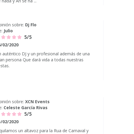
 nada y Ari se ha ...
inión sobre:
Dj Flo
e:
Julio
5/5
6/02/2020
 auténtico DJ y un profesional además de una
an persona Que dará vida a todas nuestras
estas.
inión sobre:
XCN Events
e:
Celeste García Rivas
5/5
5/02/2020
quilamos un altavoz para la Rua de Carnaval y