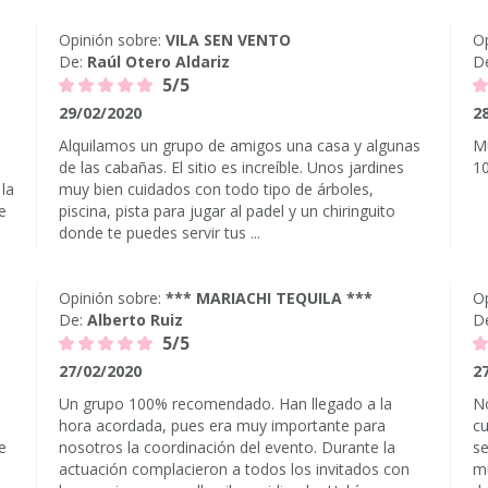
Opinión sobre:
VILA SEN VENTO
Op
De:
Raúl Otero Aldariz
D
5/5
29/02/2020
2
Alquilamos un grupo de amigos una casa y algunas
Mu
de las cabañas. El sitio es increíble. Unos jardines
1
la
muy bien cuidados con todo tipo de árboles,
e
piscina, pista para jugar al padel y un chiringuito
donde te puedes servir tus ...
Opinión sobre:
*** MARIACHI TEQUILA ***
Op
De:
Alberto Ruiz
D
5/5
27/02/2020
2
Un grupo 100% recomendado. Han llegado a la
N
hora acordada, pues era muy importante para
cu
e
nosotros la coordinación del evento. Durante la
se
actuación complacieron a todos los invitados con
mu