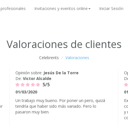
 profesionales
Invitaciones y eventos online
Iniciar Sesión
Valoraciones de clientes
Celebrents
Valoraciones
Opinión sobre:
Jesús De la Torre
Op
De:
Victor Alcalde
D
5/5
01/03/2020
0
Un trabajo muy bueno. Por poner un pero, quizá
Ex
or
tendría que haber sido más variado. Pero lo
co
pasaron muy bien.
y 
co