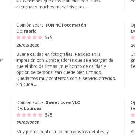
las canciones que ellos iban pidiendo. Había
de
escuchado muchos mariachis pues ...
Opinión sobre:
FUNPIC Fotomatón
Op
De:
maria
D
5/5
26/02/2020
2
Buena calidad en fotografías. Rapidez en la
Un
ar
impresión con 2 trabajadores que se encargan de
gr
que el libro de firmas (muy bonito de calidad y
fi
opción de personalizar) quede bien firmado.
Quedamos muy contentos con el servicio ofrecido.
Sin duda ...
Opinión sobre:
Sweet Love VLC
Op
De:
Lourdes
D
5/5
25/02/2020
2
e
Muy profesional estuvo en todos los detalles, y
Al