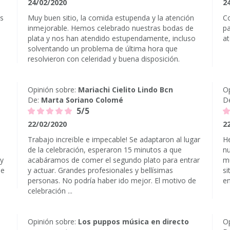
24/02/2020
2
as
Muy buen sitio, la comida estupenda y la atención
C
inmejorable. Hemos celebrado nuestras bodas de
pa
plata y nos han atendido estupendamente, incluso
at
solventando un problema de última hora que
resolvieron con celeridad y buena disposición.
Opinión sobre:
Mariachi Cielito Lindo Bcn
Op
De:
Marta Soriano Colomé
D
5/5
22/02/2020
2
Trabajo increïble e impecable! Se adaptaron al lugar
He
de la celebración, esperaron 15 minutos a que
nu
 y
acabáramos de comer el segundo plato para entrar
mu
de
y actuar. Grandes profesionales y bellísimas
si
personas. No podría haber ido mejor. El motivo de
en
celebración ...
Opinión sobre:
Los puppos música en directo
Op