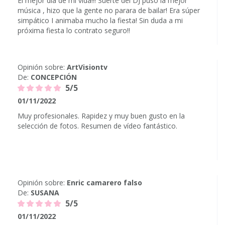
El mejor día de mi vida!!! Suerte del DJ puso la mejor
música , hizo que la gente no parara de bailar! Era súper
simpático I animaba mucho la fiesta! Sin duda a mi
próxima fiesta lo contrato seguro!!
Opinión sobre:
ArtVisiontv
De:
CONCEPCIÓN
5/5
01/11/2022
Muy profesionales. Rapidez y muy buen gusto en la
selección de fotos. Resumen de vídeo fantástico.
Opinión sobre:
Enric camarero falso
De:
SUSANA
5/5
01/11/2022