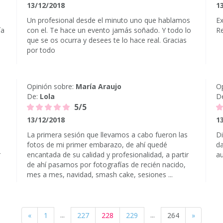
13/12/2018
1
Un profesional desde el minuto uno que hablamos
Ex
ía
con el. Te hace un evento jamás soñado. Y todo lo
R
que se os ocurra y desees te lo hace real. Gracias
por todo
Opinión sobre:
María Araujo
Op
De:
Lola
D
5/5
13/12/2018
1
La primera sesión que llevamos a cabo fueron las
Di
fotos de mi primer embarazo, de ahí quedé
da
r
encantada de su calidad y profesionalidad, a partir
a
o
de ahí pasamos por fotografías de recién nacido,
mes a mes, navidad, smash cake, sesiones ...
...
...
«
1
227
228
229
264
»