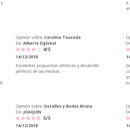
 y
a 
am
Opinión sobre:
Carolina Touceda
Op
De:
Alberto Dglobal
D
4/5
14/12/2018
1
Excelentes propuestas artísticas y desarrollo
Si
perfecto de las mismas
co
a
El
tr
Opinión sobre:
Detalles y Bodas Bruna
Op
De:
JOAQUIN
D
5/5
14/12/2018
1