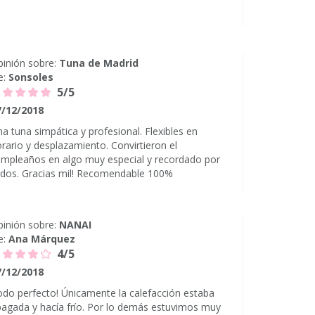
inión sobre:
Tuna de Madrid
e:
Sonsoles
5/5
7/12/2018
a tuna simpática y profesional. Flexibles en
rario y desplazamiento. Convirtieron el
mpleaños en algo muy especial y recordado por
odos. Gracias mil! Recomendable 100%
inión sobre:
NANAI
e:
Ana Márquez
4/5
7/12/2018
do perfecto! Únicamente la calefacción estaba
agada y hacía frío. Por lo demás estuvimos muy