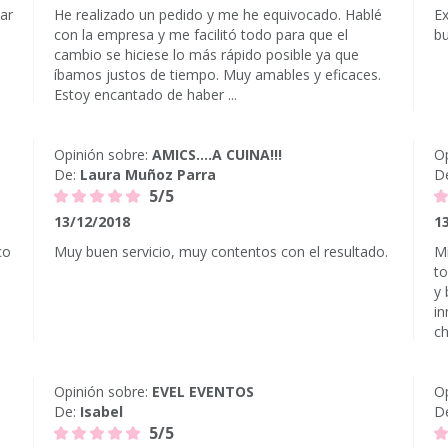
ar
He realizado un pedido y me he equivocado. Hablé
Ex
con la empresa y me facilitó todo para que el
bu
cambio se hiciese lo más rápido posible ya que
íbamos justos de tiempo. Muy amables y eficaces.
Estoy encantado de haber ...
Opinión sobre:
AMICS....A CUINA!!!
Op
De:
Laura Muñoz Parra
D
5/5
13/12/2018
1
co
Muy buen servicio, muy contentos con el resultado.
Mi
t
y 
i
ch
Opinión sobre:
EVEL EVENTOS
Op
De:
Isabel
D
5/5