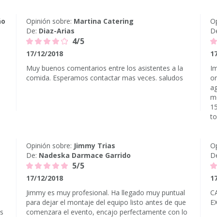
ño
Opinión sobre:
Martina Catering
Op
De:
Diaz-Arias
D
4/5
17/12/2018
1
Muy buenos comentarios entre los asistentes a la
Im
comida. Esperamos contactar mas veces. saludos
or
a
mo
15
to
Opinión sobre:
Jimmy Trias
Op
De:
Nadeska Darmace Garrido
D
5/5
17/12/2018
1
Jimmy es muy profesional. Ha llegado muy puntual
C
para dejar el montaje del equipo listo antes de que
E
os
comenzara el evento, encajo perfectamente con lo