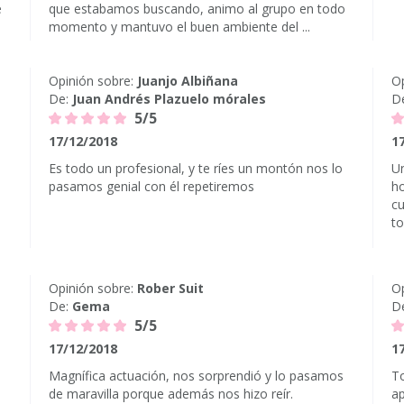
e
que estabamos buscando, animo al grupo en todo
momento y mantuvo el buen ambiente del ...
Opinión sobre:
Juanjo Albiñana
Op
De:
Juan Andrés Plazuelo mórales
D
5/5
17/12/2018
1
Es todo un profesional, y te ríes un montón nos lo
Un
pasamos genial con él repetiremos
ho
cu
t
Opinión sobre:
Rober Suit
Op
De:
Gema
D
5/5
17/12/2018
1
Magnífica actuación, nos sorprendió y lo pasamos
To
de maravilla porque además nos hizo reír.
ap