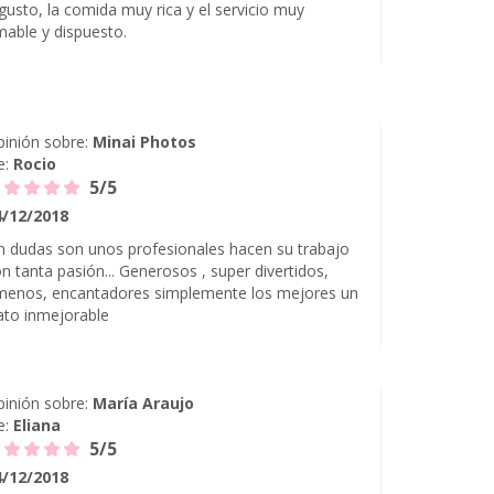
gusto, la comida muy rica y el servicio muy
able y dispuesto.
inión sobre:
Minai Photos
e:
Rocio
5/5
4/12/2018
n dudas son unos profesionales hacen su trabajo
n tanta pasión... Generosos , super divertidos,
menos, encantadores simplemente los mejores un
ato inmejorable
inión sobre:
María Araujo
e:
Eliana
5/5
4/12/2018