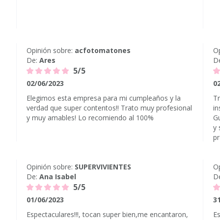
Opinión sobre:
acfotomatones
Op
De:
Ares
D
5/5
02/06/2023
0
Elegimos esta empresa para mi cumpleaños y la
Tr
verdad que super contentos!! Trato muy profesional
in
y muy amables! Lo recomiendo al 100%
Gu
y 
pr
Opinión sobre:
SUPERVIVIENTES
Op
De:
Ana Isabel
D
5/5
01/06/2023
3
Espectaculares!!!, tocan super bien,me encantaron,
Es