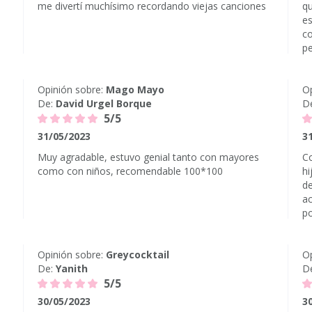
me divertí muchísimo recordando viejas canciones
qu
es
co
pe
Opinión sobre:
Mago Mayo
Op
De:
David Urgel Borque
D
5/5
31/05/2023
3
Muy agradable, estuvo genial tanto con mayores
Co
como con niños, recomendable 100*100
hi
de
ac
po
Opinión sobre:
Greycocktail
Op
De:
Yanith
D
5/5
30/05/2023
3