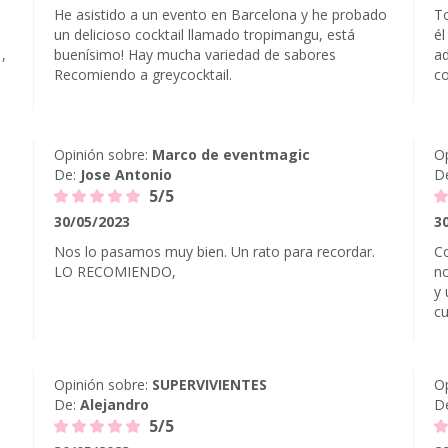
He asistido a un evento en Barcelona y he probado
To
un delicioso cocktail llamado tropimangu, está
él
,
buenísimo! Hay mucha variedad de sabores
ad
Recomiendo a greycocktail.
c
Opinión sobre:
Marco de eventmagic
Op
De:
Jose Antonio
D
5/5
30/05/2023
3
Nos lo pasamos muy bien. Un rato para recordar.
Co
LO RECOMIENDO,
n
y 
cu
Opinión sobre:
SUPERVIVIENTES
Op
De:
Alejandro
D
5/5