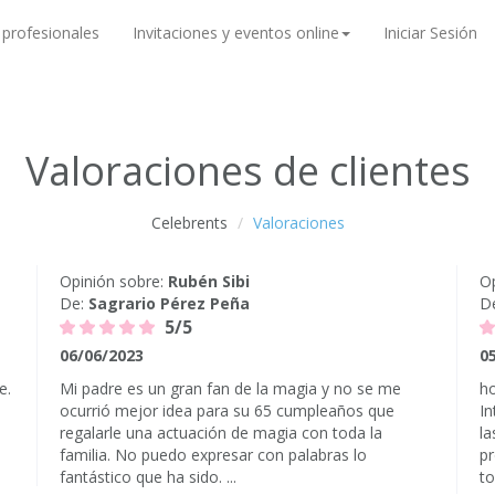
 profesionales
Invitaciones y eventos online
Iniciar Sesión
Valoraciones de clientes
Celebrents
Valoraciones
Opinión sobre:
Rubén Sibi
Op
De:
Sagrario Pérez Peña
D
5/5
06/06/2023
0
e.
Mi padre es un gran fan de la magia y no se me
ho
ocurrió mejor idea para su 65 cumpleaños que
In
regalarle una actuación de magia con toda la
la
familia. No puedo expresar con palabras lo
pr
fantástico que ha sido. ...
to