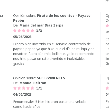
r
ez
Opinión sobre:
Pirata de los cuentos - Payaso
Op
Pepón
D
De:
María del mar Díaz Zerpa
5/5
0
05/06/2023
Co
Dinero bien invertido en el servicio contratado del
ca
payaso pepon ya que hizo que el día de mi hija y de
Ca
nosotros fuera aún más brillante, yo lo recomiendo
se
nos hizo pasar un rato divertido e inolvidable,
li
gracias
Gr
Opinión sobre:
SUPERVIVIENTES
Op
De:
Manuel Beltran
D
5/5
04/06/2023
0
Fenomenales !! Nos hicieron pasar una velada
Ex
como hacía años
ca