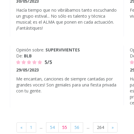
30/05/2023
2
Hacía tiempo que no vibrábamos tanto escuchando
Fe
un grupo estival... No sólo es talento y técnica
vi
musical; es el ALMA que ponen en cada actuación.
¡Fantástiques!
Opinión sobre:
SUPERVIVIENTES
Op
De:
BLB
D
5/5
29/05/2023
2
Me encantan, canciones de siempre cantadas por
Ha
grandes voces! Son geniales para una fiesta privada
pa
con tu gente.
es
pr
ce
...
...
«
1
54
55
56
264
»