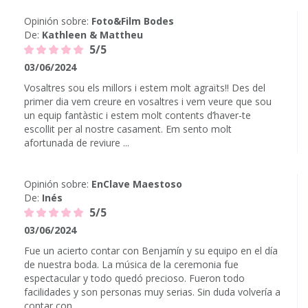
Opinión sobre:
Foto&Film Bodes
De:
Kathleen & Mattheu
5/5
03/06/2024
Vosaltres sou els millors i estem molt agraïts!! Des del
primer dia vem creure en vosaltres i vem veure que sou
un equip fantàstic i estem molt contents d’haver-te
escollit per al nostre casament. Em sento molt
afortunada de reviure ...
Opinión sobre:
EnClave Maestoso
De:
Inés
5/5
03/06/2024
Fue un acierto contar con Benjamín y su equipo en el día
de nuestra boda. La música de la ceremonia fue
espectacular y todo quedó precioso. Fueron todo
facilidades y son personas muy serias. Sin duda volvería a
contar con ...