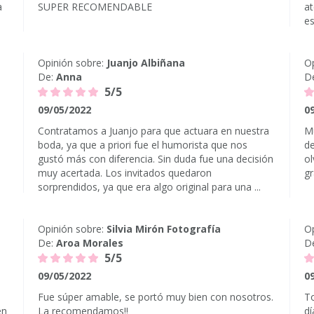
a
SUPER RECOMENDABLE
at
es
Opinión sobre:
Juanjo Albiñana
Op
De:
Anna
D
5/5
09/05/2022
0
Contratamos a Juanjo para que actuara en nuestra
Mu
boda, ya que a priori fue el humorista que nos
de
gustó más con diferencia. Sin duda fue una decisión
ol
muy acertada. Los invitados quedaron
gr
sorprendidos, ya que era algo original para una ...
Opinión sobre:
Silvia Mirón Fotografía
Op
De:
Aroa Morales
D
5/5
09/05/2022
0
Fue súper amable, se portó muy bien con nosotros.
To
en
La recomendamos!!
dí