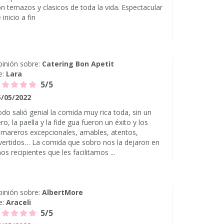
n temazos y clasicos de toda la vida. Espectacular
 inicio a fin
inión sobre:
Catering Bon Apetit
e:
Lara
5/5
5/05/2022
do salió genial la comida muy rica toda, sin un
ro, la paella y la fide gua fueron un éxito y los
mareros excepcionales, amables, atentos,
vertidos… La comida que sobro nos la dejaron en
os recipientes que les facilitamos ...
inión sobre:
AlbertMore
e:
Araceli
5/5