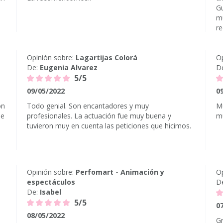
Gu
mu
r
Opinión sobre:
Lagartijas Colorá
Op
De:
Eugenia Alvarez
D
5/5
09/05/2022
0
on
Todo genial. Son encantadores y muy
Mu
de
profesionales. La actuación fue muy buena y
mu
tuvieron muy en cuenta las peticiones que hicimos.
Opinión sobre:
Perfomart - Animación y
Op
espectáculos
D
De:
Isabel
5/5
0
08/05/2022
Gr