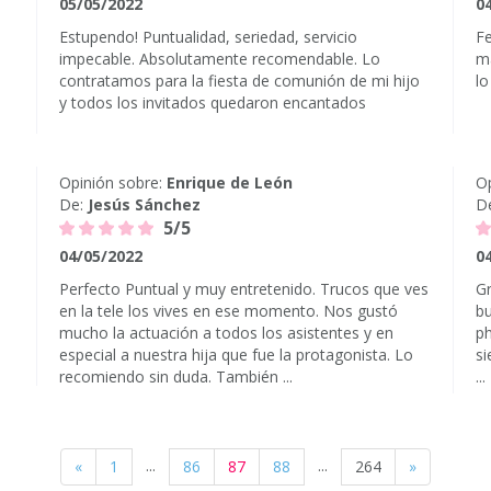
05/05/2022
0
Estupendo! Puntualidad, seriedad, servicio
Fe
impecable. Absolutamente recomendable. Lo
ma
contratamos para la fiesta de comunión de mi hijo
lo
y todos los invitados quedaron encantados
Opinión sobre:
Enrique de León
Op
De:
Jesús Sánchez
D
5/5
04/05/2022
0
Perfecto Puntual y muy entretenido. Trucos que ves
Gr
en la tele los vives en ese momento. Nos gustó
bu
mucho la actuación a todos los asistentes y en
ph
especial a nuestra hija que fue la protagonista. Lo
si
recomiendo sin duda. También ...
...
...
...
«
1
86
87
88
264
»