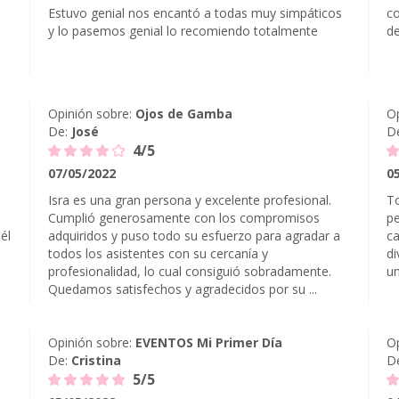
Estuvo genial nos encantó a todas muy simpáticos
co
y lo pasemos genial lo recomiendo totalmente
de
Opinión sobre:
Ojos de Gamba
Op
De:
José
D
4/5
07/05/2022
0
Isra es una gran persona y excelente profesional.
To
Cumplió generosamente con los compromisos
pe
él
adquiridos y puso todo su esfuerzo para agradar a
ca
todos los asistentes con su cercanía y
di
profesionalidad, lo cual consiguió sobradamente.
un
Quedamos satisfechos y agradecidos por su ...
Opinión sobre:
EVENTOS Mi Primer Día
Op
De:
Cristina
D
5/5