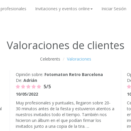
 profesionales
Invitaciones y eventos online
Iniciar Sesión
Valoraciones de clientes
Celebrents
Valoraciones
Opinión sobre:
Fotomaton Retro Barcelona
Op
De:
Adrián
D
5/5
10/05/2022
1
Muy profesionales y puntuales, llegaron sobre 20-
Ce
l
30 minutos antes de la fiesta y estuvieron atentos a
to
nuestros invitados todo el tiempo. También nos
e
hicieron un álbum en el que podían firmar los
in
invitados junto a una copia de la tira. ...
in