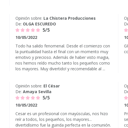
Opinión sobre:
La Chistera Producciones
Op
De:
OLGA ESCUREDO
D
5/5
10/05/2022
1
Todo ha salido fenomenal. Desde el comienzo con
GR
la puntualidad hasta el final con un momento muy
c
emotivo y precioso. Además de haber visto magia,
nos hemos reído mucho tanto los pequeños como
los mayores. Muy divertido! y recomendable al ...
Opinión sobre:
El César
Op
De:
Amaya Sevilla
D
5/5
10/05/2022
1
Cesar es un profesional con mayúsculas, nos hizo
Pr
reír a todos, los pequeños, los mayores...
se
divertidísimo fue la guinda perfecta en la comunión.
co