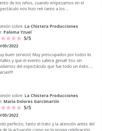
ento de los niños, cuando empezamos en el
pectáculo nos hizo reír tanto a los ...
inión sobre:
La Chistera Producciones
e:
Paloma Yzuel
5/5
9/05/2022
y buen servicio! Muy preocupados por todos lis
talles y que el evento saliera genial! Eso sin
vidarnos del espectáculo que fue todo un éxito…..
acias!!!!
inión sobre:
La Chistera Producciones
e:
María Dolores Garcimartín
5/5
9/05/2022
do perfecto, tanto el trato y la atención antes del
a de la actuación como en la propia celebración.