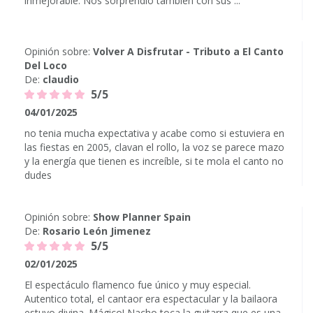
inmejorable. Nos sorprendio tambien con sus ...
Opinión sobre:
Volver A Disfrutar - Tributo a El Canto
Del Loco
De:
claudio
5/5
04/01/2025
no tenia mucha expectativa y acabe como si estuviera en
las fiestas en 2005, clavan el rollo, la voz se parece mazo
y la energía que tienen es increíble, si te mola el canto no
dudes
Opinión sobre:
Show Planner Spain
De:
Rosario León Jimenez
5/5
02/01/2025
El espectáculo flamenco fue único y muy especial.
Autentico total, el cantaor era espectacular y la bailaora
estuvo divina. Mágico! Nacho toca la guitarra que es una